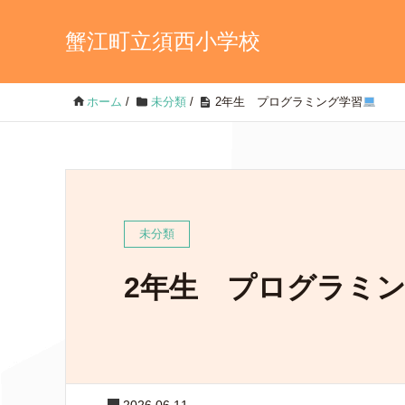
蟹江町立須西小学校
ホーム
/
未分類
/
2年生 プログラミング学習
未分類
2年生 プログラミ