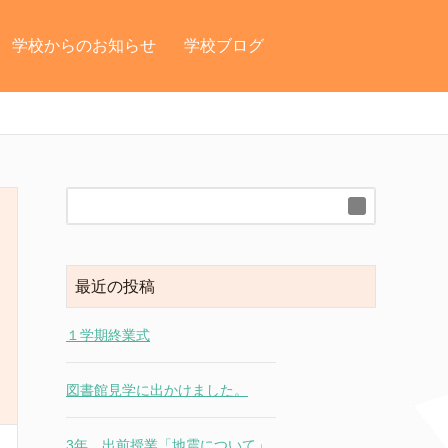
学校からのお知らせ
学校ブログ
最近の投稿
１学期終業式
図書館見学に出かけました。
3年 出前授業「地震について」